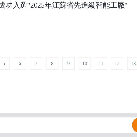
成功入選"2025年江蘇省先進級智能工廠"
5
6
7
8
9
10
11
12
13