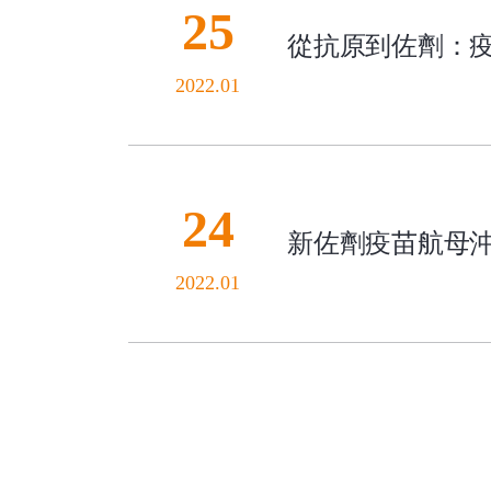
25
從抗原到佐劑：
2022.01
24
新佐劑疫苗航母沖
2022.01