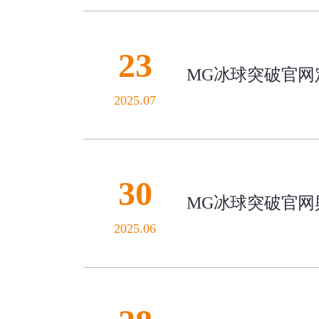
23
MG冰球突破官
2025.07
30
MG冰球突破官网與
2025.06