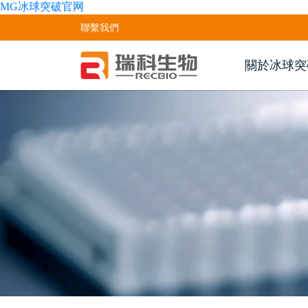
MG冰球突破官网
聯繫我們
關於冰球突