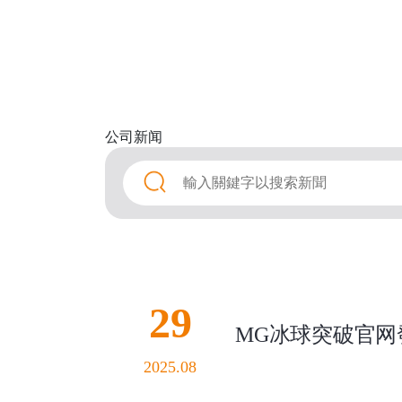
公司
新闻
29
MG冰球突破官网
2025.08