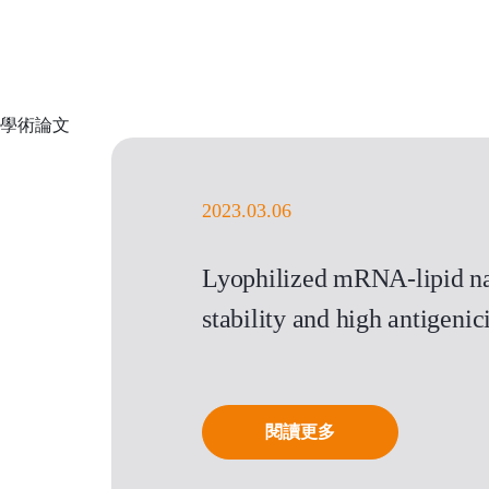
學術論文
2023.03.06
Lyophilized mRNA-lipid na
stability and high antigen
閱讀更多