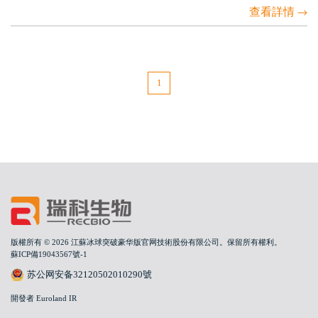
查看詳情
1
版權所有 © 2026 江蘇冰球突破豪华版官网技術股份有限公司。保留所有權利。
蘇ICP備19043567號-1
苏公网安备32120502010290號
開發者 Euroland IR