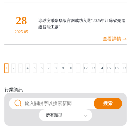
28
冰球突破豪华版官网成功入選"2025年江蘇省先進
級智能工廠"
2025.05
查看詳情
1
2
3
4
5
6
7
8
9
10
11
12
13
14
15
16
17
行業
資訊
搜索
搜索
所有類型