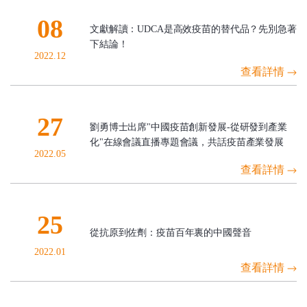
08
文獻解讀：UDCA是高效疫苗的替代品？先別急著
下結論！
2022.12
查看詳情
27
劉勇博士出席"中國疫苗創新發展-從研發到產業
化"在線會議直播專題會議，共話疫苗產業發展
2022.05
查看詳情
25
從抗原到佐劑：疫苗百年裏的中國聲音
2022.01
查看詳情