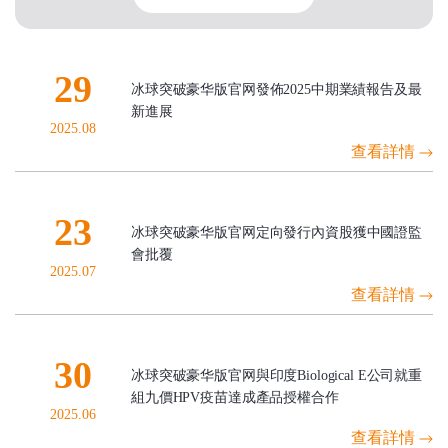
29
冰球突破豪华版官网發佈2025中期業績報告及最
新進展
2025.08
查看詳情
23
冰球突破豪华版官网定向發行內資股獲中國證監
會批覆
2025.07
查看詳情
30
冰球突破豪华版官网與印度Biological E公司就重
組九價HPV疫苗達成產品授權合作
2025.06
查看詳情