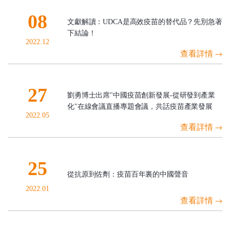
08
文獻解讀：UDCA是高效疫苗的替代品？先別急著
下結論！
2022.12
查看詳情
27
劉勇博士出席"中國疫苗創新發展-從研發到產業
化"在線會議直播專題會議，共話疫苗產業發展
2022.05
查看詳情
25
從抗原到佐劑：疫苗百年裏的中國聲音
2022.01
查看詳情