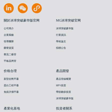
關於冰球突破豪华版官网
MG冰球突破官网
公司簡介
冰球突破豪华版
企業風貌
行業資訊
領導團隊
學術論文
榮譽資質
招標公告
整流二极管
平板晶闸管
价格合理
產品開發
新型佐劑平臺
產品管線概覽
蛋白工程平臺
HPV疫苗
免疫評價平臺
帶狀皰疹疫苗
冰球突破豪华版
產業化基地
投資者關系