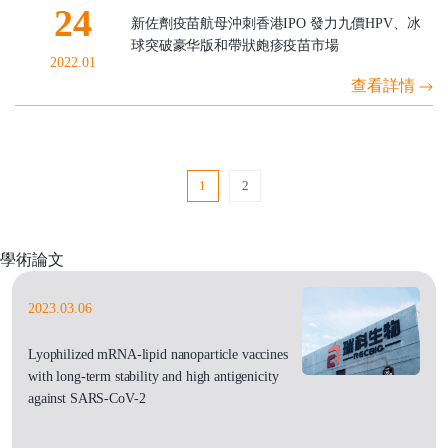
24
新佐劑疫苗航母沖刺香港IPO 發力九價HPV、冰
球突破豪华版和帶狀皰疹疫苗市場
2022.01
查看詳情
1
2
學術論文
2023.03.06
Lyophilized mRNA-lipid nanoparticle vaccines
with long-term stability and high antigenicity
against SARS-CoV-2