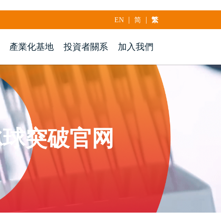
|
|
EN
简
繁
產業化基地
投資者關系
加入我們
冰球突破官网