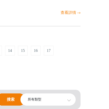
查看詳情
14
15
16
17
搜索
搜索
所有類型