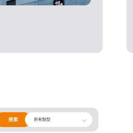
搜索
搜索
所有類型