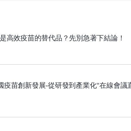
A是高效疫苗的替代品？先別急著下結論！
國疫苗創新發展-從研發到產業化"在線會