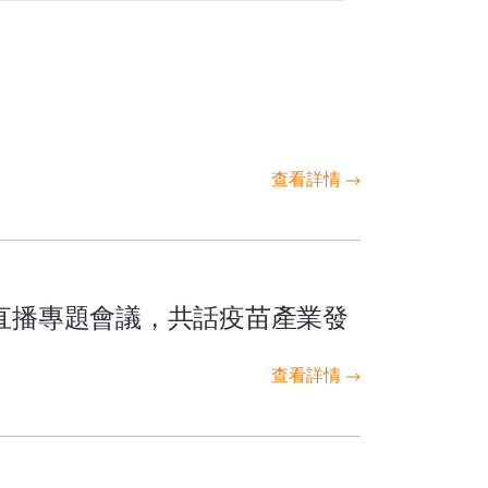
查看詳情
議直播專題會議，共話疫苗產業發
查看詳情