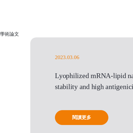
學術論文
2023.03.06
Lyophilized mRNA-lipid na
stability and high antigen
閱讀更多