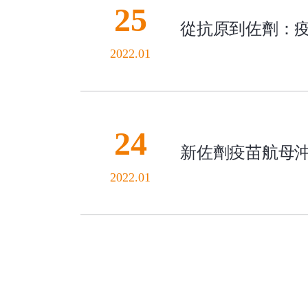
25
從抗原到佐劑：
2022.01
24
新佐劑疫苗航母沖
2022.01