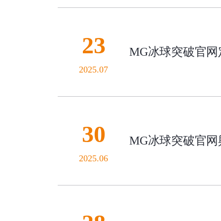
23
MG冰球突破官
2025.07
30
MG冰球突破官网與
2025.06