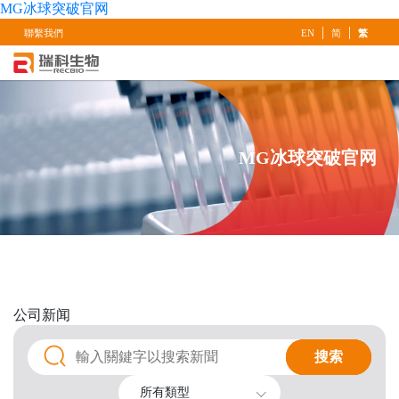
MG冰球突破官网
|
|
聯繫我們
EN
简
繁
MG冰球突破官网
公司
新闻
搜索
搜索
所有類型