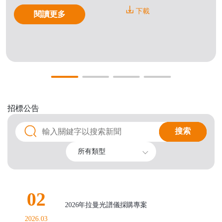
下載
閱讀更多
招標公告
搜索
搜索
所有類型
02
2026年拉曼光譜儀採購專案
2026.03