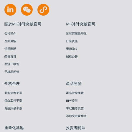
關於MG冰球突破官网
MG冰球突破官网
公司簡介
冰球突破豪华版
企業風貌
行業資訊
領導團隊
學術論文
榮譽資質
招標公告
整流二极管
平板晶闸管
价格合理
產品開發
新型佐劑平臺
產品管線概覽
蛋白工程平臺
HPV疫苗
免疫評價平臺
帶狀皰疹疫苗
冰球突破豪华版
產業化基地
投資者關系