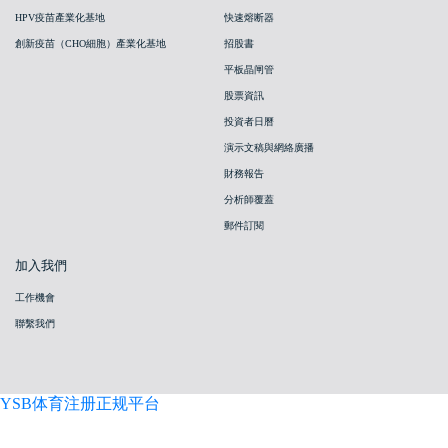
HPV疫苗產業化基地
快速熔断器
創新疫苗（CHO細胞）產業化基地
招股書
平板晶闸管
股票資訊
投資者日曆
演示文稿與網絡廣播
財務報告
分析師覆蓋
郵件訂閱
加入我們
工作機會
聯繫我們
YSB体育注册正规平台