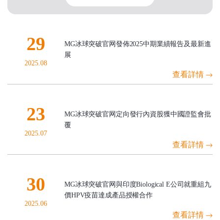
29
MG冰球突破官网發佈2025中期業績報告及最新進
展
2025.08
查看詳情
23
MG冰球突破官网定向發行內資股獲中國證監會批
覆
2025.07
查看詳情
30
MG冰球突破官网與印度Biological E公司就重組九
價HPV疫苗達成產品授權合作
2025.06
查看詳情