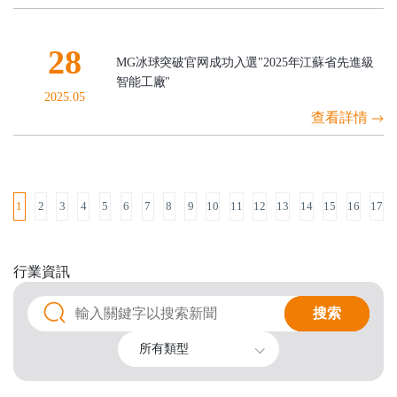
28
MG冰球突破官网成功入選"2025年江蘇省先進級
智能工廠"
2025.05
查看詳情
1
2
3
4
5
6
7
8
9
10
11
12
13
14
15
16
17
行業
資訊
搜索
搜索
所有類型