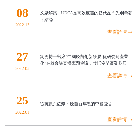
08
文獻解讀：UDCA是高效疫苗的替代品？先別急著
下結論！
2022.12
查看詳情
27
劉勇博士出席"中國疫苗創新發展-從研發到產業
化"在線會議直播專題會議，共話疫苗產業發展
2022.05
查看詳情
25
從抗原到佐劑：疫苗百年裏的中國聲音
2022.01
查看詳情