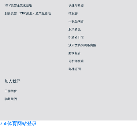
HPV疫苗產業化基地
快速熔断器
創新疫苗（CHO細胞）產業化基地
招股書
平板晶闸管
股票資訊
投資者日曆
演示文稿與網絡廣播
財務報告
分析師覆蓋
郵件訂閱
加入我們
工作機會
聯繫我們
356体育网站登录