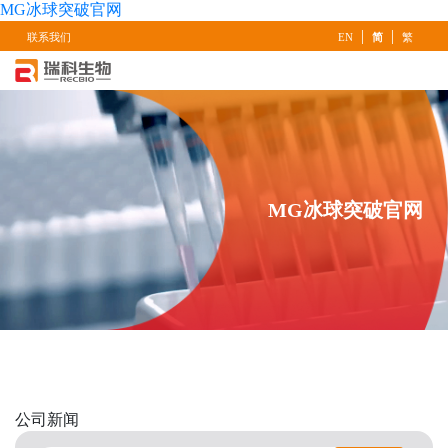
MG冰球突破官网
|
|
联系我们
EN
简
繁
MG冰球突破官网
公司
新闻