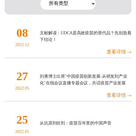
08
文献解读：UDCA是高效疫苗的替代品？先别急着
下结论！
2022.12
查看详情
27
刘勇博士出席"中国疫苗创新发展-从研发到产业
化"在线会议直播专题会议，共话疫苗产业发展
2022.05
查看详情
25
从抗原到佐剂：疫苗百年里的中国声音
2022.01