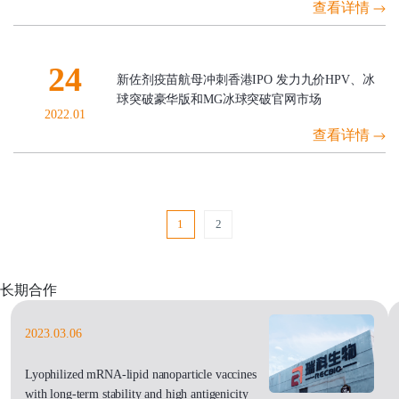
查看详情
24
新佐剂疫苗航母冲刺香港IPO 发力九价HPV、冰
球突破豪华版和MG冰球突破官网市场
2022.01
查看详情
1
2
长期合作
2023.03.06
Lyophilized mRNA-lipid nanoparticle vaccines
with long-term stability and high antigenicity