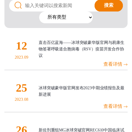
搜索
搜索
12
直击百亿蓝海——冰球突破豪华版官网与易康生
物签署呼吸道合胞病毒（RSV）疫苗开发合作协
议
2023.09
查看详情
25
冰球突破豪华版官网发布2023中期业绩报告及最
新进展
2023.08
查看详情
26
新佐剂重组MG冰球突破官网REC610中国临床试