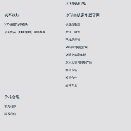
冰球突破豪华版
功率模块
冰球突破豪华版官网
HPV疫苗功率模块
快速熔断器
创新疫苗（CHO细胞）功率模块
整流二极管
平板晶闸管
MG冰球突破官网
冰球突破豪华版
演示文稿与网络广播
畅销市场
长期合作
品种齐全
价格合理
实力雄厚
联系我们