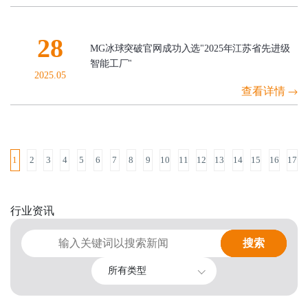
28
MG冰球突破官网成功入选"2025年江苏省先进级
智能工厂"
2025.05
查看详情
1
2
3
4
5
6
7
8
9
10
11
12
13
14
15
16
17
行业
资讯
搜索
搜索
所有类型