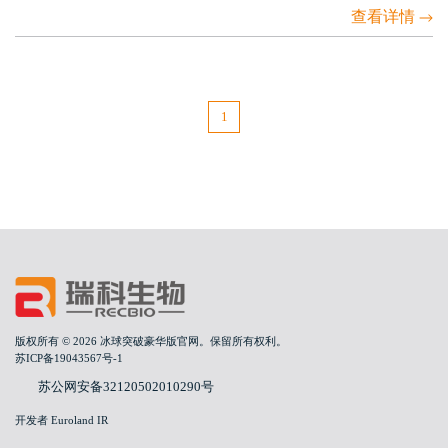
查看详情
1
版权所有 © 2026 冰球突破豪华版官网。保留所有权利。
苏ICP备19043567号-1
苏公网安备32120502010290号
开发者 Euroland IR