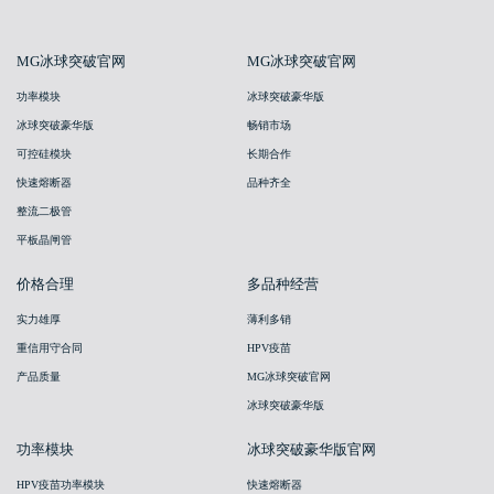
MG冰球突破官网
MG冰球突破官网
功率模块
冰球突破豪华版
冰球突破豪华版
畅销市场
可控硅模块
长期合作
快速熔断器
品种齐全
整流二极管
平板晶闸管
价格合理
多品种经营
实力雄厚
薄利多销
重信用守合同
HPV疫苗
产品质量
MG冰球突破官网
冰球突破豪华版
功率模块
冰球突破豪华版官网
HPV疫苗功率模块
快速熔断器