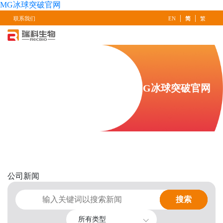
MG冰球突破官网
|
|
联系我们
EN
简
繁
MG冰球突破官网
公司
新闻
搜索
搜索
所有类型