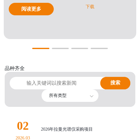
下载
阅读更多
品种齐全
搜索
搜索
所有类型
02
2026年拉曼光谱仪采购项目
2026.03