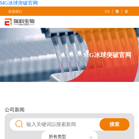
MG冰球突破官网
|
|
联系我们
EN
简
繁
MG冰球突破官网
公司
新闻
搜索
搜索
所有类型