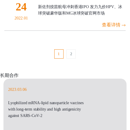
24
新佐剂疫苗航母冲刺香港IPO 发力九价HPV、冰
球突破豪华版和MG冰球突破官网市场
2022.01
查看详情
1
2
长期合作
2023.03.06
Lyophilized mRNA-lipid nanoparticle vaccines
with long-term stability and high antigenicity
against SARS-CoV-2