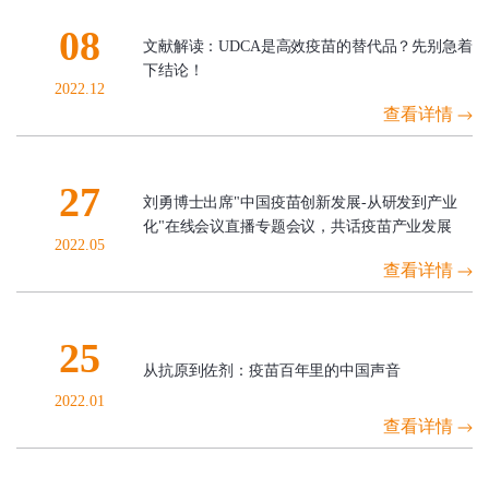
08
文献解读：UDCA是高效疫苗的替代品？先别急着
下结论！
2022.12
查看详情
27
刘勇博士出席"中国疫苗创新发展-从研发到产业
化"在线会议直播专题会议，共话疫苗产业发展
2022.05
查看详情
25
从抗原到佐剂：疫苗百年里的中国声音
2022.01
查看详情