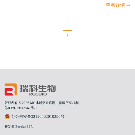
查看详情
1
版权所有 © 2026 MG冰球突破官网。保留所有权利。
苏ICP备19043567号-1
苏公网安备32120502010290号
开发者 Euroland IR