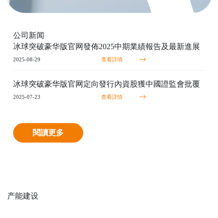
公司
新闻
冰球突破豪华版官网發佈2025中期業績報告及最新進展
2025-08-29
查看詳情
冰球突破豪华版官网定向發行內資股獲中國證監會批覆
2025-07-23
查看詳情
閱讀更多
产能
建设