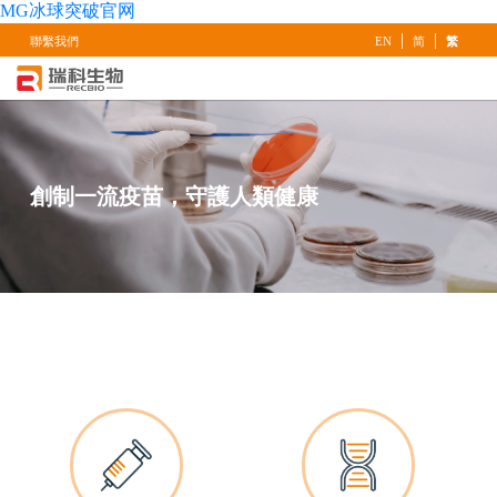
MG冰球突破官网
|
|
聯繫我們
EN
简
繁
創制一流疫苗，守護人類健康