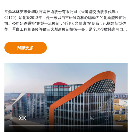
江蘇冰球突破豪华版官网技術股份有限公司（香港聯交所股票代碼：
02179）始創於2012年，是一家以自主研發為核心驅動力的創新型疫苗公
司。公司始終秉持"創製一流疫苗，守護人類健康"的使命，已構建新型佐
劑、蛋白工程和免疫評價三大創新疫苗技術平臺，是全球少數幾家可自主
研製及生產全系列疫苗新型佐劑的公司之一。目前，公司擁有10余款高價
值創新疫苗管線組合，覆蓋宮頸癌、帶狀皰疹、呼吸道合胞病毒等重大疾
病領域。公司核心產品重組九價HPV疫苗REC603和新佐劑重組帶狀皰疹
閱讀更多
疫苗REC610處於中國III期臨床研究階段。