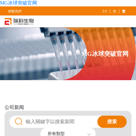
MG冰球突破官网
|
|
聯繫我們
EN
简
繁
MG冰球突破官网
公司
新闻
搜索
搜索
所有類型