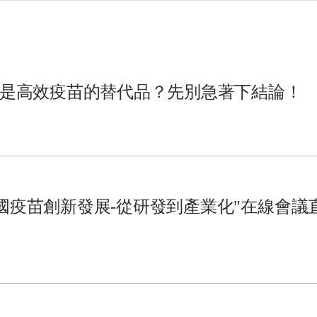
A是高效疫苗的替代品？先別急著下結論！
國疫苗創新發展-從研發到產業化"在線會