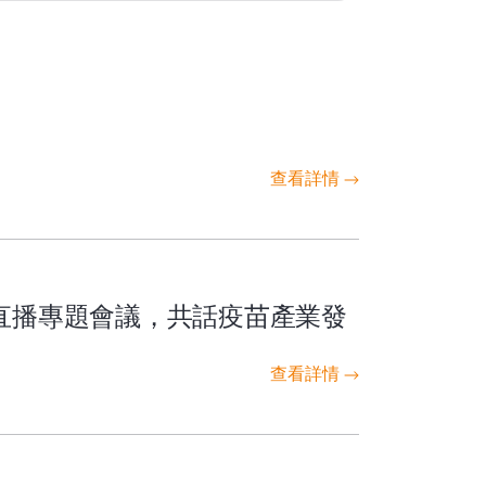
查看詳情
議直播專題會議，共話疫苗產業發
查看詳情