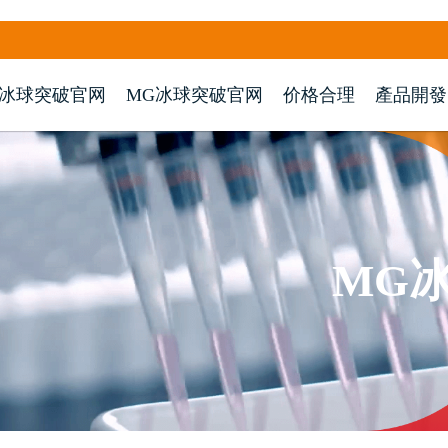
G冰球突破官网
MG冰球突破官网
价格合理
產品開發
MG