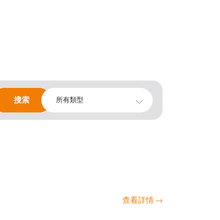
搜索
搜索
所有類型
查看詳情