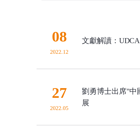
08
文獻解讀：UDC
2022.12
27
劉勇博士出席"中
展
2022.05