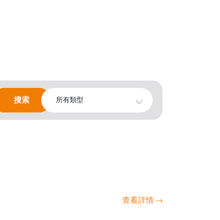
搜索
搜索
所有類型
查看詳情