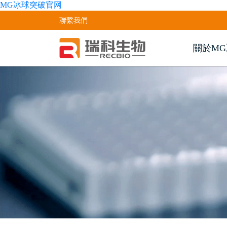
MG冰球突破官网
聯繫我們
關於M