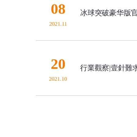
08
冰球突破豪华版官
2021.11
20
行業觀察|壹針難
2021.10