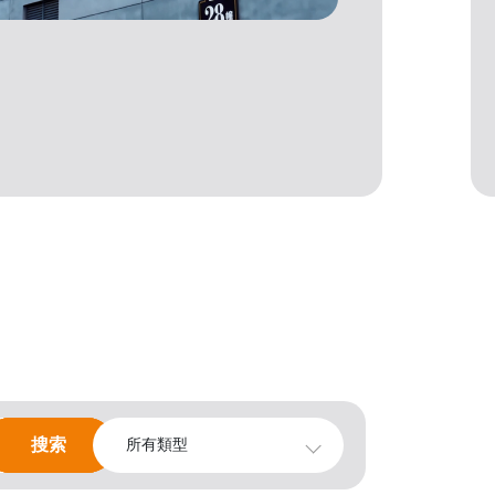
搜索
搜索
所有類型