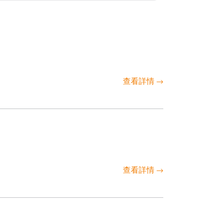
查看詳情
查看詳情