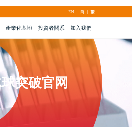
|
|
EN
简
繁
產業化基地
投資者關系
加入我們
冰球突破官网