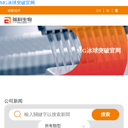
MG冰球突破官网
|
|
聯繫我們
EN
简
繁
MG冰球突破官网
公司
新闻
搜索
搜索
所有類型