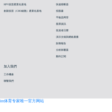
HPV疫苗產業化基地
快速熔断器
創新疫苗（CHO細胞）產業化基地
招股書
平板晶闸管
股票資訊
投資者日曆
演示文稿與網絡廣播
財務報告
分析師覆蓋
郵件訂閱
加入我們
工作機會
聯繫我們
im体育专家唯一官方网站