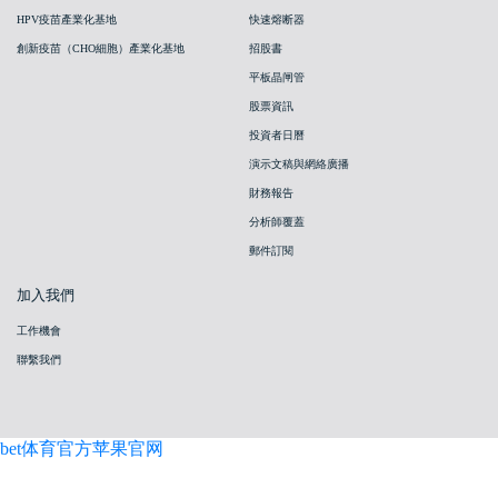
HPV疫苗產業化基地
快速熔断器
創新疫苗（CHO細胞）產業化基地
招股書
平板晶闸管
股票資訊
投資者日曆
演示文稿與網絡廣播
財務報告
分析師覆蓋
郵件訂閱
加入我們
工作機會
聯繫我們
bet体育官方苹果官网