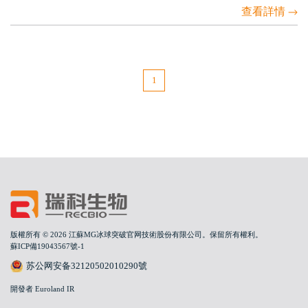
查看詳情
1
版權所有 © 2026 江蘇MG冰球突破官网技術股份有限公司。保留所有權利。
蘇ICP備19043567號-1
苏公网安备32120502010290號
開發者 Euroland IR