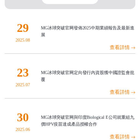
29
MG冰球突破官网發佈2025中期業績報告及最新進
展
2025.08
查看詳情
23
MG冰球突破官网定向發行內資股獲中國證監會批
覆
2025.07
查看詳情
30
MG冰球突破官网與印度Biological E公司就重組九
價HPV疫苗達成產品授權合作
2025.06
查看詳情