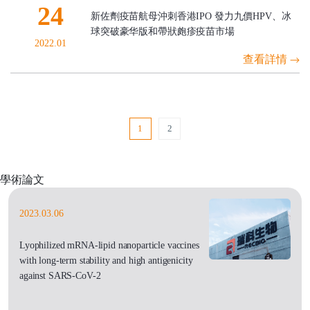
24
新佐劑疫苗航母沖刺香港IPO 發力九價HPV、冰
球突破豪华版和帶狀皰疹疫苗市場
2022.01
查看詳情
1
2
學術論文
2023.03.06
Lyophilized mRNA-lipid nanoparticle vaccines
with long-term stability and high antigenicity
against SARS-CoV-2