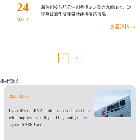
24
新佐劑疫苗航母沖刺香港IPO 發力九價HPV、冰
球突破豪华版和帶狀皰疹疫苗市場
2022.01
查看詳情
1
2
學術論文
2023.03.06
Lyophilized mRNA-lipid nanoparticle vaccines
with long-term stability and high antigenicity
against SARS-CoV-2