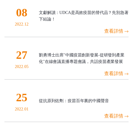
08
文獻解讀：UDCA是高效疫苗的替代品？先別急著
下結論！
2022.12
查看詳情
27
劉勇博士出席"中國疫苗創新發展-從研發到產業
化"在線會議直播專題會議，共話疫苗產業發展
2022.05
查看詳情
25
從抗原到佐劑：疫苗百年裏的中國聲音
2022.01
查看詳情