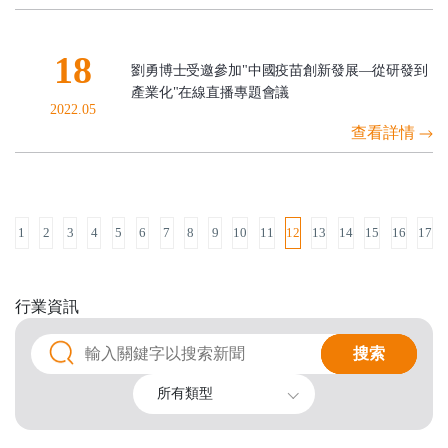
18
劉勇博士受邀參加"中國疫苗創新發展—從研發到
產業化"在線直播專題會議
2022.05
查看詳情
1
2
3
4
5
6
7
8
9
10
11
12
13
14
15
16
17
行業
資訊
搜索
搜索
所有類型