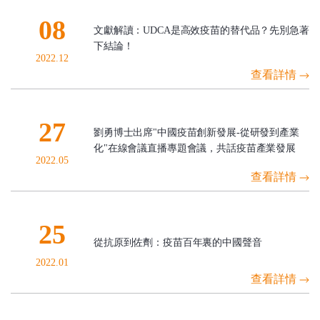
08
文獻解讀：UDCA是高效疫苗的替代品？先別急著
下結論！
2022.12
查看詳情
27
劉勇博士出席"中國疫苗創新發展-從研發到產業
化"在線會議直播專題會議，共話疫苗產業發展
2022.05
查看詳情
25
從抗原到佐劑：疫苗百年裏的中國聲音
2022.01
查看詳情