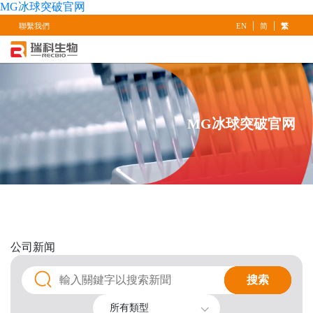
MG冰球突破官网
|
|
聯繫我們
EN
简
繁
MG冰球突破官网
公司
新闻
搜索
搜索
所有類型