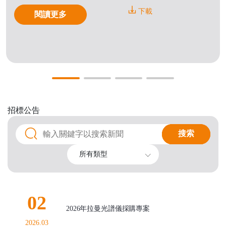
下載
閱讀更多
招標公告
搜索
搜索
所有類型
02
2026年拉曼光譜儀採購專案
2026.03