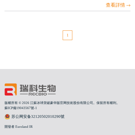
查看詳情
1
版權所有 © 2026 江蘇冰球突破豪华版官网技術股份有限公司。保留所有權利。
蘇ICP備19043567號-1
苏公网安备32120502010290號
開發者 Euroland IR