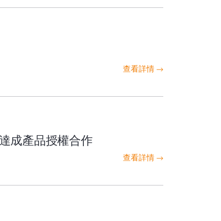
查看詳情
疫苗達成產品授權合作
查看詳情