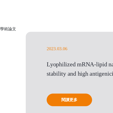
學術論文
2023.03.06
Lyophilized mRNA-lipid na
stability and high antigen
閱讀更多