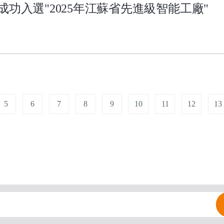
成功入選"2025年江蘇省先進級智能工廠"
5
6
7
8
9
10
11
12
13