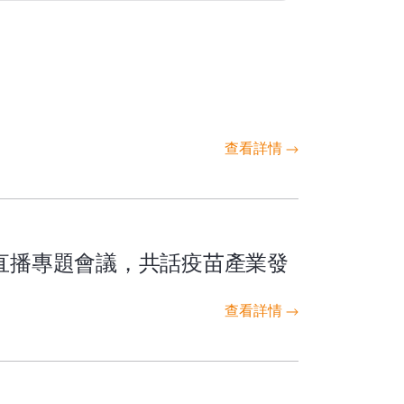
查看詳情
議直播專題會議，共話疫苗產業發
查看詳情