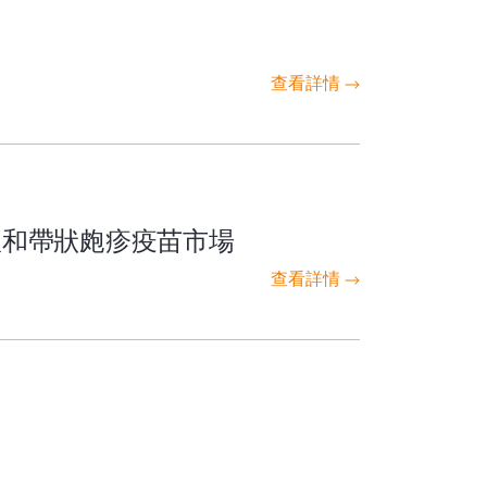
查看詳情
版和帶狀皰疹疫苗市場
查看詳情