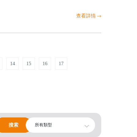
查看詳情
14
15
16
17
搜索
搜索
所有類型