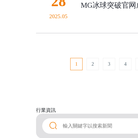
28
MG冰球突破官网
2025.05
1
2
3
4
行業
資訊