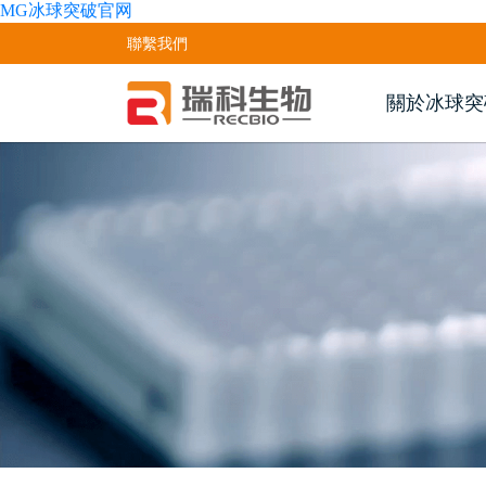
MG冰球突破官网
聯繫我們
關於冰球突