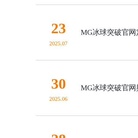
23
MG冰球突破官
2025.07
30
MG冰球突破官网與
2025.06