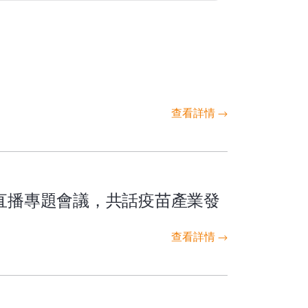
查看詳情
議直播專題會議，共話疫苗產業發
查看詳情