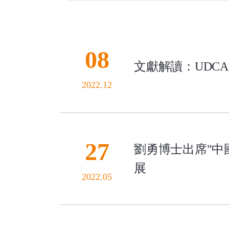
08
文獻解讀：UDC
2022.12
27
劉勇博士出席"中
展
2022.05