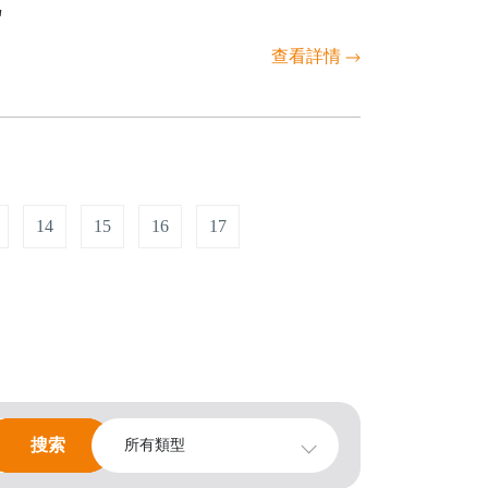
"
查看詳情
14
15
16
17
搜索
搜索
所有類型