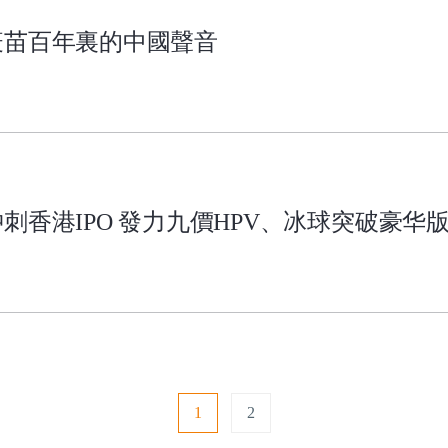
疫苗百年裏的中國聲音
刺香港IPO 發力九價HPV、冰球突破豪华
1
2