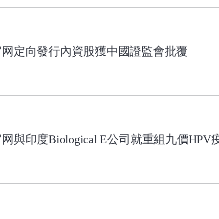
官网定向發行內資股獲中國證監會批覆
與印度Biological E公司就重組九價H