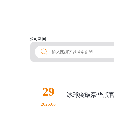
公司
新闻
29
冰球突破豪华版官
2025.08