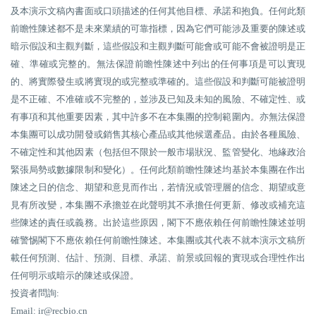
及本演示文稿內書面或口頭描述的任何其他目標、承諾和抱負。任何此類
前瞻性陳述都不是未來業績的可靠指標，因為它們可能涉及重要的陳述或
暗示假設和主觀判斷，這些假設和主觀判斷可能會或可能不會被證明是正
確、準確或完整的。無法保證前瞻性陳述中列出的任何事項是可以實現
的、將實際發生或將實現的或完整或準確的。這些假設和判斷可能被證明
是不正確、不准確或不完整的，並涉及已知及未知的風險、不確定性、或
有事項和其他重要因素，其中許多不在本集團的控制範圍內。亦無法保證
本集團可以成功開發或銷售其核心產品或其他候選產品。由於各種風險、
不確定性和其他因素（包括但不限於一般市場狀況、監管變化、地緣政治
緊張局勢或數據限制和變化）。任何此類前瞻性陳述均基於本集團在作出
陳述之日的信念、期望和意見而作出，若情況或管理層的信念、期望或意
見有所改變，本集團不承擔並在此聲明其不承擔任何更新、修改或補充這
些陳述的責任或義務。出於這些原因，閣下不應依賴任何前瞻性陳述並明
確警惕閣下不應依賴任何前瞻性陳述。本集團或其代表不就本演示文稿所
載任何預測、估計、預測、目標、承諾、前景或回報的實現或合理性作出
任何明示或暗示的陳述或保證。
投資者問詢:
Email: ir@recbio.cn