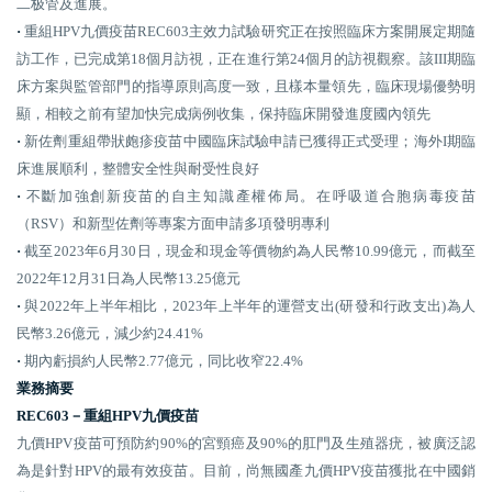
二极管及進展。
·
重組HPV九價疫苗REC603主效力試驗研究正在按照臨床方案開展定期隨
訪工作，已完成第18個月訪視，正在進行第24個月的訪視觀察
。
該III期臨
床方案與
監管部門的指導原則
高度一致
，
且
樣本量領先，臨床現場優勢明
顯
，
相較
之前有望加快完成病例收集，保持臨床開發進度國內領先
·
新佐劑重組帶狀皰疹疫苗中國臨床試驗申請已獲得正式受理；海外I期臨
床進展順利，整體安全性與耐受性良好
·
不斷加強創新疫苗的自主知識產權佈局
。
在
呼吸道合胞病毒疫苗
（RSV）
和新型佐劑等專案方面申請多項發明專利
·
截至2023年6月30日，現金和現金等價物約為人民幣10.99億元，而截至
2022年12月31日為人民幣13.25億
元
·
與2022年上半年相比，2023年上半年的運營支出(研發和行政支出)為人
民幣3.26億元，減少約24.41%
·
期內虧損約人民幣2.77億元，同比收窄22.4%
業務摘要
REC603－重組HPV九價疫苗
九價HPV疫苗可預防約90%的宮頸癌及90%的肛門及生殖器疣，被廣泛認
為是針對HPV的最有效疫苗。目前，尚無國產九價HPV疫苗獲批在中國銷