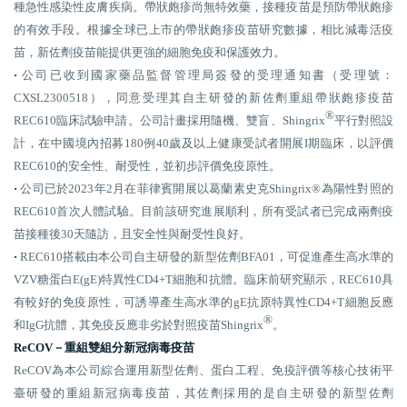
種急性感染性皮膚疾病。帶狀皰疹尚無特效藥，接種疫苗是預防帶狀皰疹
的有效手段。根據全球已上市的帶狀皰疹疫苗研究數據，相比減毒活疫
苗，新佐劑疫苗能提供更強的細胞免疫和保護效力。
·
公司已收到國家藥品監督管理局簽發的受理通知書（受理號：
CXSL2300518），同意受理其自主研發的新佐劑重組帶狀皰疹疫苗
®
REC610臨床試驗申請。公司計畫採用隨機、雙盲、Shingrix
平行對照設
計，在中國境內招募180例40歲及以上健康受試者開展I期臨床，以評價
REC610的安全性、耐受性，並初步評價免疫原性。
·
公司已於2023年2月在菲律賓開展以葛蘭素史克Shingrix®為陽性對照的
REC610首次人體試驗。目前該研究進展順利，所有受試者已完成兩劑疫
苗接種後30天隨訪，且安全性與耐受性良好。
·
REC610搭載由本公司自主研發的新型佐劑BFA01，可促進產生高水準的
VZV糖蛋白E(gE)特異性CD4+T細胞和抗體。臨床前研究顯示，REC610具
有較好的免疫原性，可誘導產生高水準的gE抗原特異性CD4+T細胞反應
®
和IgG抗體，其免疫反應非劣於對照疫苗Shingrix
。
ReCOV－重組雙組分新冠病毒疫苗
ReCOV為本公司綜合運用新型佐劑、蛋白工程、免疫評價等核心技術平
臺研發的重組新冠病毒疫苗，其佐劑採用的是自主研發的新型佐劑