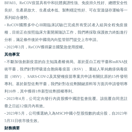
BFA03。ReCOV疫苗具有中和抗體廣譜性強、免疫持久性好、總體安全性
良好、生產易放大、生產成本低、製劑穩定性好、可在室溫儲存運輸等一
系列綜合優勢。
·
ReCOV國際多中心III期臨床試驗已完成所有受試者入組與全程免疫接
種，目前正在按照臨床方案開展隨訪工作，我們將採取保護效力終點進行
分析，滿足條件後於中國境內向監管部門提交上市申請。
·
2023年3月，ReCOV獲得蒙古國緊急使用授權。
其他事宜
·
不斷加強創新疫苗的自主知識產權佈局。基於蛋白工程平臺和mRNA技
術平臺，我們針對呼吸道合胞病毒疫苗（RSV）、重組人單純皰疹病毒疫
苗（HSV）、SARS-COV-2及其變種疫苗專案共申請有關抗原的15件發明
專利。基於新型佐劑平臺，我們針對在佐劑關鍵原料等方面共申請發明專
利16件，其中獲得1件新型佐劑授權專利。
·
2023年4月，公司定向發行內資股獲中國證監會批覆。該批覆自同意註
冊之日起12個月內有效。
·
2023年5月，公司獲選納入為MSCI中國小型股指數的成分股，自2023年
5月31日收市後生效。
財務摘要