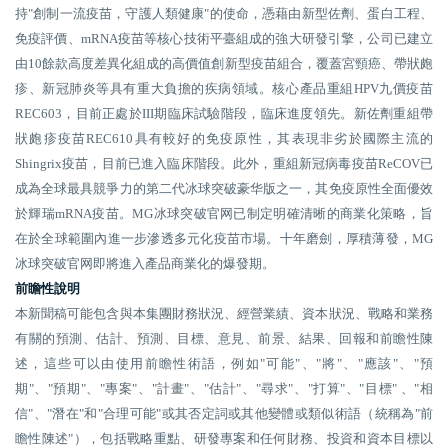
持"創制一流疫苗，守護人類健康"的使命，憑藉由新型佐劑、蛋白工程、
免疫評價、mRNA疫苗等核心技術平臺組成的強大研發引擎，公司已建立
由10餘款高度差異化組成的高價值創新型疫苗組合，覆蓋宮頸癌、帶狀皰
疹、新冠肺炎等具有重大負擔的疾病領域。核心產品重組HPV九價疫苗
REC603，目前正處於III期臨床試驗階段，臨床進度領先。新佐劑重組帶
狀皰疹疫苗REC610具有較好的免疫原性，其表現非劣於國際主流的
Shingrix疫苗，目前已進入臨床階段。此外，重組新冠病毒疫苗ReCOV已
成為全球最具競爭力的第二代冰球突破豪华版之一，其免疫原性全面優效
於輝瑞mRNA疫苗。MG冰球突破官网已制定明確清晰的商業化策略，旨
在於全球範圍內進一步滲透多元化疫苗市場。十年磨劍，厚積薄發，MG
冰球突破官网即將進入產品商業化的爆發期。
前瞻性說明
本新聞稿可能包含與本集團財務狀況、經營業績、資本狀況、戰略和業務
有關的預測、估計、預測、目標、意見、前景、結果、回報和前瞻性陳
述，這些可以由使用前瞻性術語，例如"可能"、"將"、"應該"、"預
期"、"預期"、"專案"、"計畫"、"估計"、"尋求"、"打算"、"目標" 、"相
信"、"潛在"和"合理可能"或其否定詞或其他變體或類似術語（統稱為"前
瞻性陳述"），包括戰略重點、研發專案和任何財務、投資和資本目標以