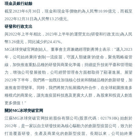
現金及銀行結餘
截至2023年6月30日，現金和現金等價物約為人民幣10.99億元，而截至
2022年12月31日為人民幣13.25億元。
研發和行政支出
與2022年上半年相比，2023年上半年的運營支出(研發和行政支出)為人民
幣3.26億元，同比減少約24.41%。
MG冰球突破官网創始人、董事會主席兼總經理劉勇博士表示："邁入2023
年，公司始終秉持'創制一流疫苗，守護人類健康'的使命，聚焦戰略級管
線，加快推進重點品種的研發與商業化準備；持續提升技術平臺和管理能
力，增強公司發展後勁，公司經營管理各方面都取得了顯著進展。展望
2023年下半年，我們將一如既往加強核心技術和關鍵品種的創新研發，加
速推進管理變革。同時，我們將努力拓展國內外合作，在全球範圍推進多
種模式的商業化，讓先進疫苗科技惠及更廣大人群，為股東和投資人創造
更多價值！"
關於MG冰球突破官网
江蘇MG冰球突破官网技術股份有限公司(股票代碼：02179.HK) 始創於
2012年，是一家以自主研發技術為核心驅動力的創新型疫苗公司，致力於
打造覆蓋研發、生產及商業化的創新型疫苗。長期以來，公司始終秉