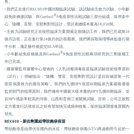
售。
·
我們正在進行REC603中國III期臨床試驗。該試驗由主效力試驗、小年齡
®
組免疫橋接試驗、與Gardasil
9免疫原性比較試驗三部分組成，採用多中
心、隨機、盲態、安慰劑對照設計，受試者總樣本量為16,050例。
·
主效力試驗研究正在按照臨床方案開展定期隨訪工作，我們已完成第18
個月訪視，正在進行第24個月的訪視觀察。我們將採取病理學終點進行期
中分析，滿足條件後提交BLA申請。
®
·
小年齡組免疫橋接及與Gardasil
9免疫原性比較兩項研究的三劑接種工
作已完成。
·
國家藥監局藥審中心發佈的《人乳頭瘤病毒疫苗臨床試驗技術指導原則
（試行）》明確指出，"隨機、雙盲、安慰劑對照設計是目前確證第一代
疫苗保護效力的最佳策略"。我們的九價HPV疫苗III期臨床方案嚴格遵循
監管部門的指導原則；我們擁有中國最大樣本量的HPV九價III期臨床，並
在HPV感染率較高的河南、山西和雲南三省開展試驗。目前，公司正按既
定方案進行訪視並比之前有望加快完成病例收集，保持臨床開發進度國內
領先。
REC610－新佐劑重組帶狀皰疹疫苗
帶狀皰疹是由潛伏在體內的水痘－帶狀皰疹病毒(VZV)再啟動而引起的一