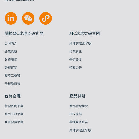
關於MG冰球突破官网
MG冰球突破官网
公司簡介
冰球突破豪华版
企業風貌
行業資訊
領導團隊
學術論文
榮譽資質
招標公告
整流二极管
平板晶闸管
价格合理
產品開發
新型佐劑平臺
產品管線概覽
蛋白工程平臺
HPV疫苗
免疫評價平臺
帶狀皰疹疫苗
冰球突破豪华版