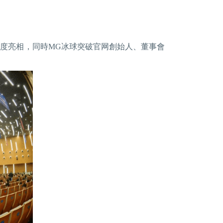
度亮相，同時MG冰球突破官网創始人、董事會