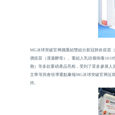
MG冰球突破官网攜重組雙組分新冠肺炎疫苗（CHO細
價疫苗（漢遜酵母）、重組人乳頭瘤病毒16/18
胞）等多款重磅產品亮相，受到了眾多參展人
文華等與會領導重點彙報MG冰球突破官网近
持。