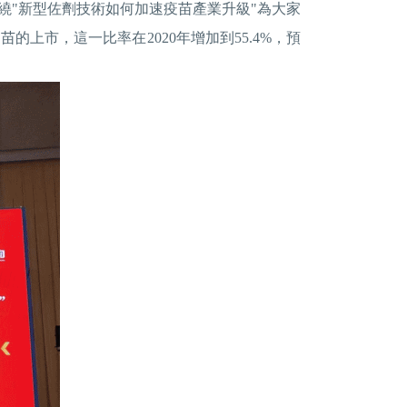
圍繞"新型佐劑技術如何加速疫苗產業升級"為大家
的上市，這一比率在2020年增加到55.4%，預