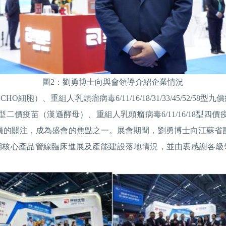
圖2：劉勇博士向與會領導介紹企業情況
胞）、重組人乳頭瘤病毒6/11/16/18/31/33/45/52/58
型二價疫苗（漢遜酵母）、重組人乳頭瘤病毒6/11/16/18型
員的關注，成為盛會的焦點之一。展會期間，劉勇博士向江蘇省
期核心產品管線臨床進展及產能建設落地情況，並由衷感謝各級