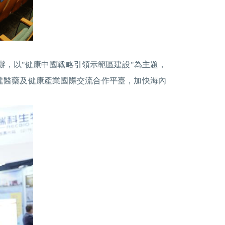
，以"健康中國戰略引領示範區建設"為主題，
搭建醫藥及健康產業國際交流合作平臺，加快海內