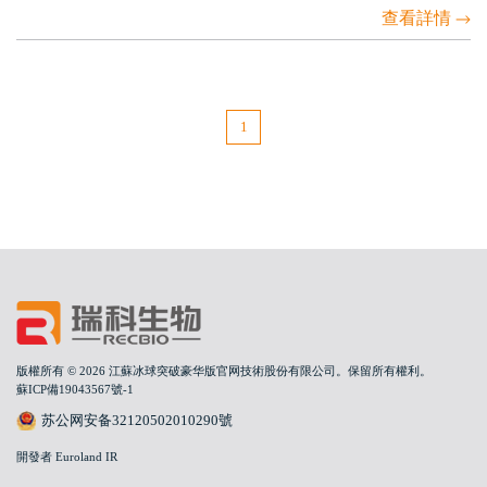
查看詳情
1
版權所有 © 2026 江蘇冰球突破豪华版官网技術股份有限公司。保留所有權利。
蘇ICP備19043567號-1
苏公网安备32120502010290號
開發者 Euroland IR