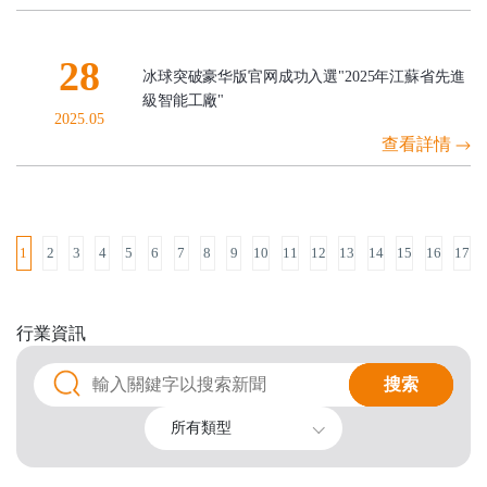
28
冰球突破豪华版官网成功入選"2025年江蘇省先進
級智能工廠"
2025.05
查看詳情
1
2
3
4
5
6
7
8
9
10
11
12
13
14
15
16
17
行業
資訊
搜索
搜索
所有類型