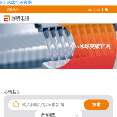
MG冰球突破官网
|
|
聯繫我們
EN
简
繁
MG冰球突破官网
公司
新闻
搜索
搜索
所有類型