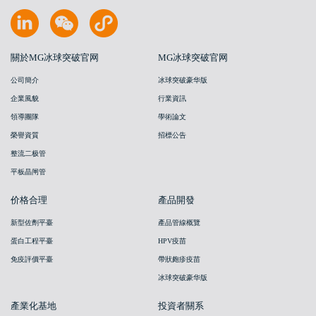
關於MG冰球突破官网
MG冰球突破官网
公司簡介
冰球突破豪华版
企業風貌
行業資訊
領導團隊
學術論文
榮譽資質
招標公告
整流二极管
平板晶闸管
价格合理
產品開發
新型佐劑平臺
產品管線概覽
蛋白工程平臺
HPV疫苗
免疫評價平臺
帶狀皰疹疫苗
冰球突破豪华版
產業化基地
投資者關系