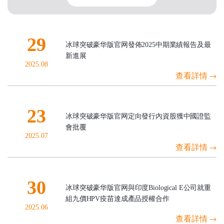
29
冰球突破豪华版官网發佈2025中期業績報告及最
新進展
2025.08
查看詳情
23
冰球突破豪华版官网定向發行內資股獲中國證監
會批覆
2025.07
查看詳情
30
冰球突破豪华版官网與印度Biological E公司就重
組九價HPV疫苗達成產品授權合作
2025.06
查看詳情