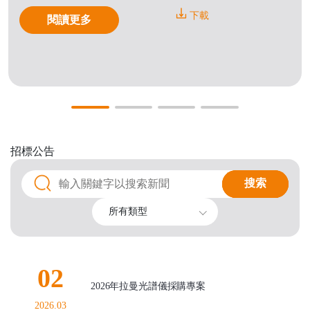
下載
閱讀更多
招標公告
搜索
搜索
所有類型
02
2026年拉曼光譜儀採購專案
2026.03