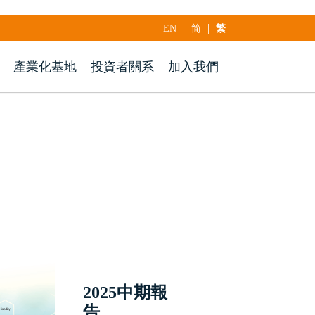
|
|
EN
简
繁
產業化基地
投資者關系
加入我們
2025中期報
告