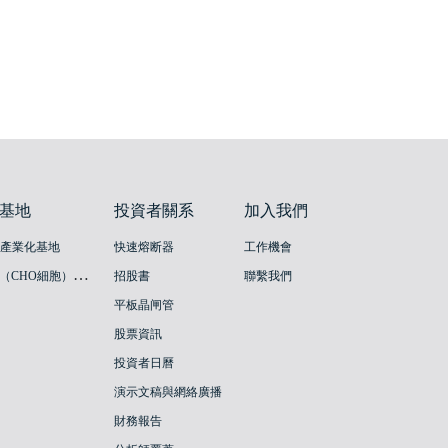
基地
投資者關系
加入我們
苗產業化基地
快速熔断器
工作機會
創
新疫苗（CHO細胞）產業化基地
招股書
聯繫我們
平板晶闸管
股票資訊
投資者日曆
演示文稿與網絡廣播
財務報告