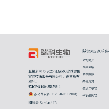
關於MG冰球突
公司簡介
企業風貌
版權所有 © 2026 江蘇MG冰球突破
領導團隊
官网技術股份有限公司。保留所有
榮譽資質
權利。
蘇ICP備19043567號-1
整流二极管
苏公网安备32120502010290號
平板晶闸管
開發者 Euroland IR