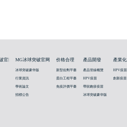
破官网
MG冰球突破官网
价格合理
產品開發
產業化
冰球突破豪华版
新型佐劑平臺
產品管線概覽
HPV疫
行業資訊
蛋白工程平臺
HPV疫苗
學術論文
免疫評價平臺
帶狀皰疹疫苗
招標公告
冰球突破豪华版