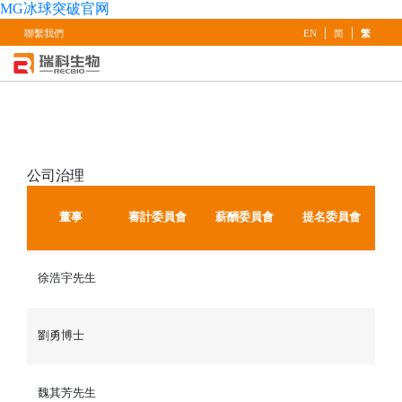
MG冰球突破官网
|
|
聯繫我們
EN
简
繁
公司
治理
董事
審計委員會
薪酬委員會
提名委員會
徐浩宇先生
劉勇博士
魏其芳先生