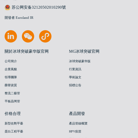
苏公网安备32120502010290號
開發者 Euroland IR
關於冰球突破豪华版官网
MG冰球突破官网
公司簡介
冰球突破豪华版
企業風貌
行業資訊
領導團隊
學術論文
榮譽資質
招標公告
整流二极管
平板晶闸管
价格合理
產品開發
新型佐劑平臺
產品管線概覽
蛋白工程平臺
HPV疫苗