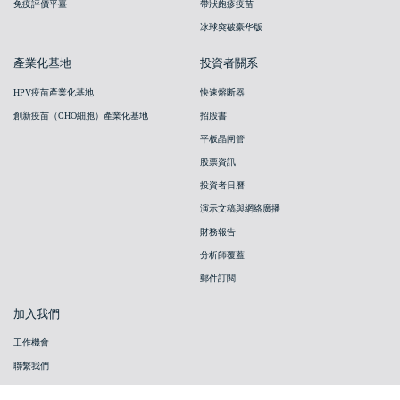
免疫評價平臺
帶狀皰疹疫苗
冰球突破豪华版
產業化基地
投資者關系
HPV疫苗產業化基地
快速熔断器
創新疫苗（CHO細胞）產業化基地
招股書
平板晶闸管
股票資訊
投資者日曆
演示文稿與網絡廣播
財務報告
分析師覆蓋
郵件訂閱
加入我們
工作機會
聯繫我們