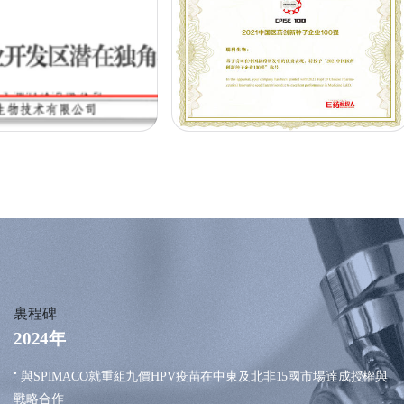
2021年度江蘇省高新技術產業開發區潛在
泰州市科技創新十佳企業
獨角獸企業
裏程碑
2024年
與SPIMACO就重組九價HPV疫苗在中東及北非15國市場達成授權與
戰略合作