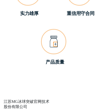
实力雄厚
重信用守合同
产品质量
江苏
MG冰球突破官网
技术
股份有限公司