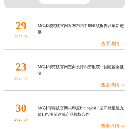
29
MG冰球突破官网发布2025中期业绩报告及最新进
展
2025.08
查看详情
23
MG冰球突破官网定向发行内资股获中国证监会批
复
2025.07
查看详情
30
MG冰球突破官网与印度Biological E公司就重组九
价HPV疫苗达成产品授权合作
2025.06
查看详情