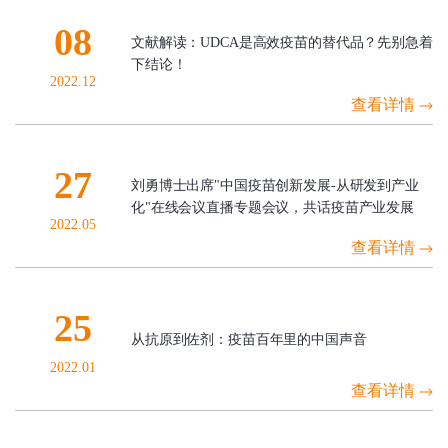
08
文献解读：UDCA是高效疫苗的替代品？先别急着
下结论！
2022.12
查看详情
27
刘勇博士出席"中国疫苗创新发展-从研发到产业
化"在线会议直播专题会议，共话疫苗产业发展
2022.05
查看详情
25
从抗原到佐剂：疫苗百年里的中国声音
2022.01
查看详情