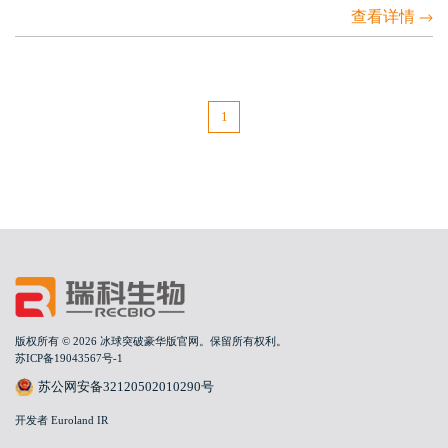
查看详情
1
版权所有 © 2026 冰球突破豪华版官网。保留所有权利。
苏ICP备19043567号-1
苏公网安备32120502010290号
开发者 Euroland IR