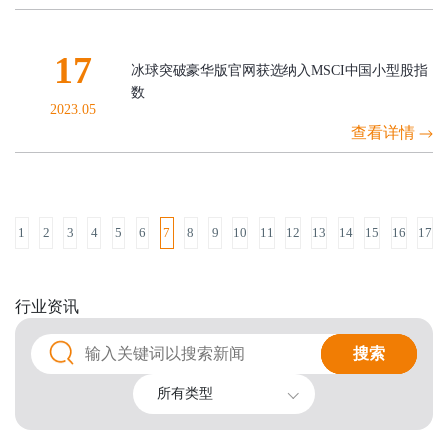
17
冰球突破豪华版官网获选纳入MSCI中国小型股指
数
2023.05
查看详情
1
2
3
4
5
6
7
8
9
10
11
12
13
14
15
16
17
行业
资讯
搜索
搜索
所有类型