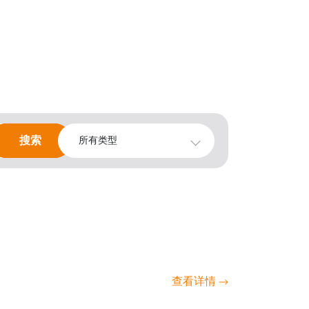
搜索
搜索
所有类型
查看详情