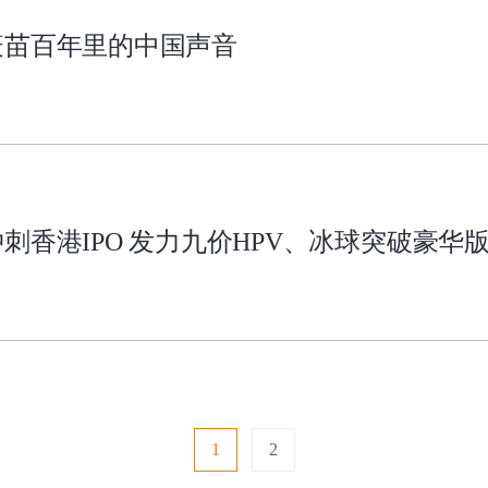
疫苗百年里的中国声音
刺香港IPO 发力九价HPV、冰球突破豪华
1
2