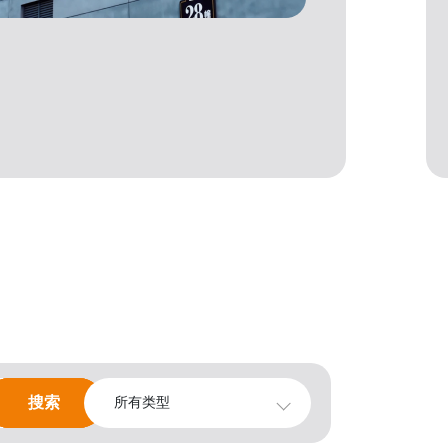
搜索
搜索
所有类型