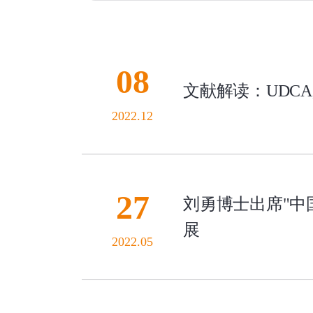
08
文献解读：UDC
2022.12
27
刘勇博士出席"中
展
2022.05