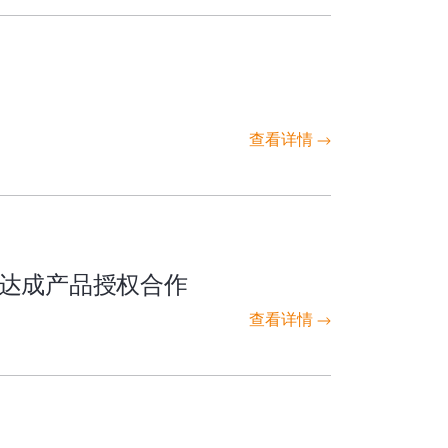
查看详情
疫苗达成产品授权合作
查看详情