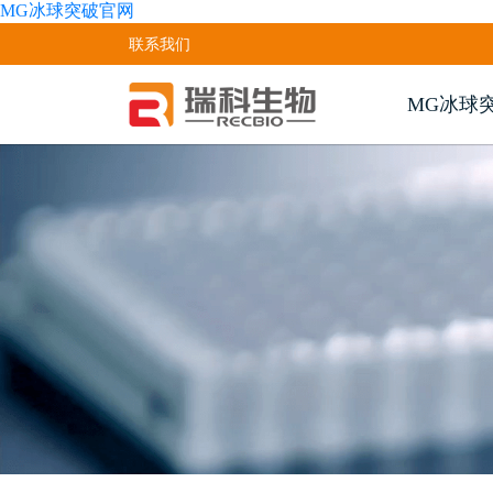
MG冰球突破官网
联系我们
MG冰球