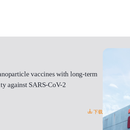
noparticle vaccines with long-term
icity against SARS-CoV-2
下载