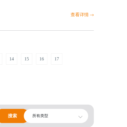
查看详情
14
15
16
17
搜索
搜索
所有类型