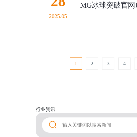
28
MG冰球突破官网
2025.05
1
2
3
4
行业
资讯