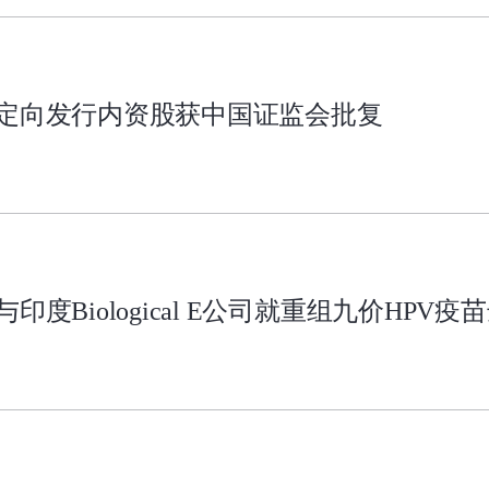
网定向发行内资股获中国证监会批复
印度Biological E公司就重组九价HPV