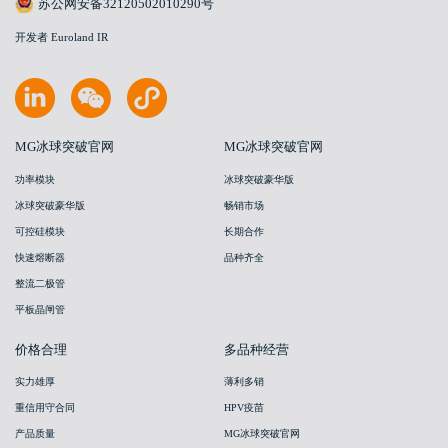
苏公网安备32120502010290号
开发者 Euroland IR
MG冰球突破官网
MG冰球突破官网
功率模块
冰球突破豪华版
冰球突破豪华版
畅销市场
可控硅模块
长期合作
快速熔断器
品种齐全
整流二极管
平板晶闸管
价格合理
多品种经营
实力雄厚
薄利多销
重信用守合同
HPV疫苗
产品质量
MG冰球突破官网