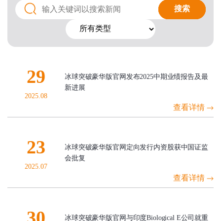
搜索
搜索
29
冰球突破豪华版官网发布2025中期业绩报告及最
新进展
2025.08
查看详情
23
冰球突破豪华版官网定向发行内资股获中国证监
会批复
2025.07
查看详情
30
冰球突破豪华版官网与印度Biological E公司就重