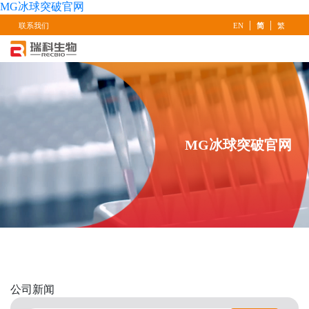
MG冰球突破官网
|
|
联系我们
EN
简
繁
MG冰球突破官网
公司
新闻