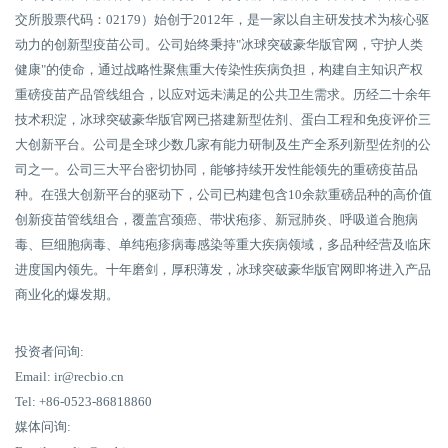
交所股票代码：02179）始创于2012年，是一家以自主研发技术为核心驱
动力的创新型疫苗公司。公司始终秉持"冰球突破豪华版官网，守护人类
健康"的使命，通过战略性聚焦重大传染性疾病负担，构建自主知识产权
重磅疫苗产品管线组合，以应对远未满足的公共卫生需求。历经二十余年
技术积淀，冰球突破豪华版官网已搭建新型佐剂、蛋白工程和免疫评价三
大创新平台。公司是全球少数几家有能力研制及生产全系列新型佐剂的公
司之一。公司三大平台密切协同，能够持续开发性能领先的重磅疫苗品
种。在强大创新平台的驱动下，公司已构建包含10余款重磅品种的高价值
创新疫苗管线组合，覆盖宫颈癌、带状疱疹、新冠肺炎、呼吸道合胞病
毒、巨细胞病毒、单纯疱疹病毒感染等重大疾病领域，多品种经营及临床
进度国内领先。十年磨剑，厚积薄发，冰球突破豪华版官网即将进入产品
商业化的爆发期。
投资者问询:
Email: ir@recbio.cn
Tel: +86-0523-86818860
媒体问询: