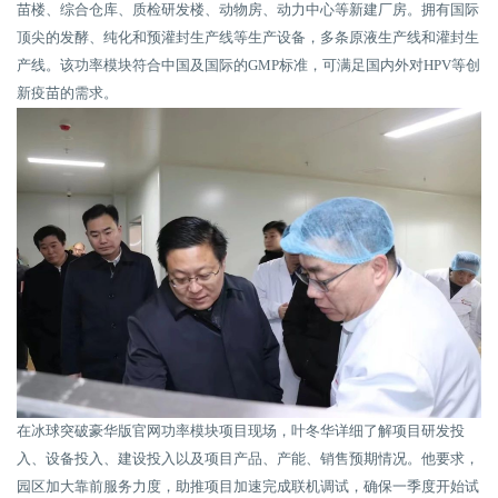
苗楼、综合仓库、质检研发楼、动物房、动力中心等新建厂房。拥有国际
顶尖的发酵、纯化和预灌封生产线等生产设备，多条原液生产线和灌封生
产线。该功率模块符合中国及国际的GMP标准，可满足国内外对HPV等创
新疫苗的需求。
在冰球突破豪华版官网功率模块项目现场，叶冬华详细了解项目研发投
入、设备投入、建设投入以及项目产品、产能、销售预期情况。他要求，
园区加大靠前服务力度，助推项目加速完成联机调试，确保一季度开始试