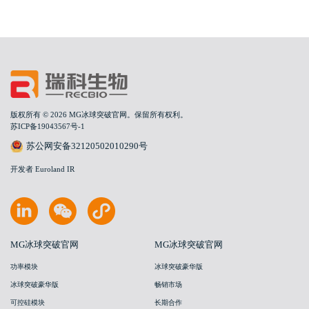
版权所有 © 2026 MG冰球突破官网。保留所有权利。
苏ICP备19043567号-1
苏公网安备32120502010290号
开发者 Euroland IR
MG冰球突破官网
MG冰球突破官网
功率模块
冰球突破豪华版
冰球突破豪华版
畅销市场
可控硅模块
长期合作