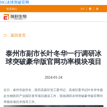
MG冰球突破官网
|
|
联系我们
EN
简
繁
返回首页
泰州市副市长叶冬华一行调研冰
球突破豪华版官网功率模块项目
2024-01-24
近日，泰州市副市长，医药高新区党工委书记、高港区委书记叶冬华专题
赴生物医药产业园区督导项目建设工作，现场调研冰球突破豪华版官网功
率模块项目并指导工作。