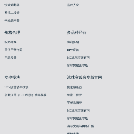
快速熔断器
品种齐全
整流二极管
平板晶闸管
价格合理
多品种经营
实力雄厚
薄利多销
重信用守合同
HPV疫苗
产品质量
MG冰球突破官网
冰球突破豪华版
功率模块
冰球突破豪华版官网
HPV疫苗功率模块
快速熔断器
创新疫苗（CHO细胞）功率模块
整流二极管
平板晶闸管
MG冰球突破官网
冰球突破豪华版
演示文稿与网络广播
畅销市场