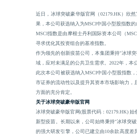
近日，冰球突破豪华版官网（02179.HK）欣然宣布，M
果，本公司获选纳入为MSCI中国小型股指数的成
MSCI指数是由摩根士丹利国际资本公司（M
寻求优化其投资组合的基准指数。
作为领先的创新疫苗公司，本集团秉持"冰球
域，应对未满足的公共卫生需求。2022年，
此次本公司被获选纳入MSCI中国小型股指数
市证券的流动性以及提升其资本市场影响力，
方面的充分肯定。
关于冰球突破豪华版官网
冰球突破豪华版官网(股票代码：02179.H
新型疫苗。长期以来，公司始终秉持"冰球突破
的强大研发引擎，公司已建立由10余款高度