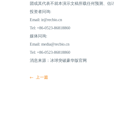
团或其代表不就本演示文稿所载任何预测、估
投资者问询:
Email: ir@recbio.cn
Tel: +86-0523-86818860
媒体问询:
Email: media@recbio.cn
Tel: +86-0523-86818860
消息来源：冰球突破豪华版官网
上一篇