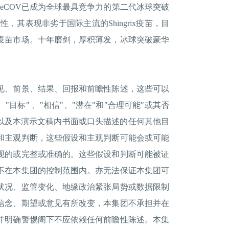
ReCOV已成为全球最具竞争力的第二代冰球突破
其表现非劣于国际主流的Shingrix疫苗，目
疫苗市场。十年磨剑，厚积薄发，冰球突破豪华
见、前景、结果、回报和前瞻性陈述，这些可以
、"目标" 、"相信"、"潜在"和"合理可能"或其否
以及本演示文稿内书面或口头描述的任何其他目
和主观判断，这些假设和主观判断可能会或可能
现的或完整或准确的。这些假设和判断可能被证
不在本集团的控制范围内。亦无法保证本集团可
状况、监管变化、地缘政治紧张局势或数据限制
信念、期望或意见有所改变，本集团不承担并在
并明确警惕阁下不应依赖任何前瞻性陈述。本集