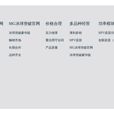
网
MG冰球突破官网
价格合理
多品种经营
功率模
冰球突破豪华版
实力雄厚
薄利多销
HPV疫苗
畅销市场
重信用守合同
HPV疫苗
长期合作
产品质量
MG冰球突破官网
品种齐全
冰球突破豪华版