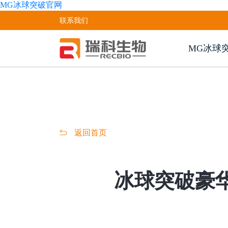
MG冰球突破官网
联系我们
MG冰球
返回首页
冰球突破豪