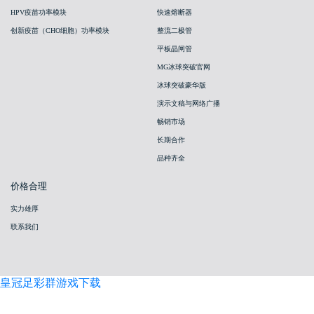
HPV疫苗功率模块
快速熔断器
创新疫苗（CHO细胞）功率模块
整流二极管
平板晶闸管
MG冰球突破官网
冰球突破豪华版
演示文稿与网络广播
畅销市场
长期合作
品种齐全
价格合理
实力雄厚
联系我们
皇冠足彩群游戏下载