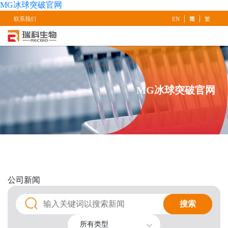
MG冰球突破官网
|
|
联系我们
EN
简
繁
MG冰球突破官网
公司
新闻
搜索
搜索
所有类型