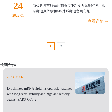
24
新佐剂疫苗航母冲刺香港IPO 发力九价HPV、冰
球突破豪华版和MG冰球突破官网市场
2022.01
查看详情
1
2
长期合作
2023.03.06
Lyophilized mRNA-lipid nanoparticle vaccines
with long-term stability and high antigenicity
against SARS-CoV-2