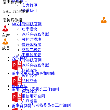
价格合理
梁国栋先生
实力雄厚
联系我们
GAO Feng教授
袁铭辉教授
MG冰球突破官网
功率模块
冰球突破豪华版
主席
可控硅模块
快速熔断器
成员
整流二极管
平板晶闸管
公司章程
MG冰球突破官网
冰球突破豪华版
畅销市场
董事名单及其角色和职能
长期合作
品种齐全
价格合理
董事会审计委员会工作细则
实力雄厚
重信用守合同
产品质量
董事会薪酬与考核委员会工作细则
多品种经营