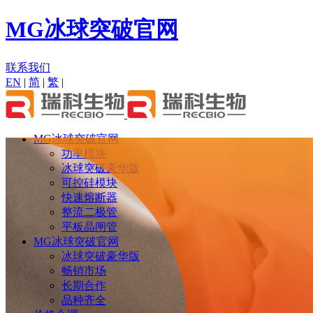
MG冰球突破官网
联系我们
EN
|
简
|
繁
|
MG冰球突破官网
功率模块
冰球突破豪华版
可控硅模块
快速熔断器
整流二极管
平板晶闸管
MG冰球突破官网
冰球突破豪华版
畅销市场
长期合作
品种齐全